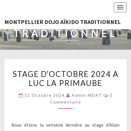
MONTPELLIER
Togg
navig
DOJO AÏKIDO
MONTPELLIER DOJO AÏKIDO TRADITIONNEL
TRADITIONNEL
STAGE
STAGE D’OCTOBRE 2024 A
D’OCTOBRE
LUC LA PRIMAUBE
2024
A
Commenta
11 Octobre 2024
Admin MDAT
0
LUC
Commentaire
LA
PRIMAUBE
Nous étions la semaine dernière au stage d’Alain