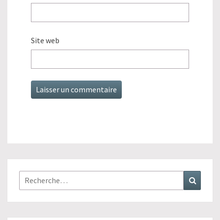
Site web
Rechercher :
Recher