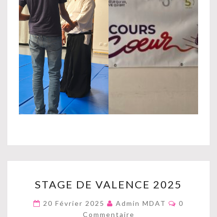
STAGE
STAGE DE VALENCE 2025
DE
VALENCE
Commenta
20 Février 2025
Admin MDAT
0
2025
Commentaire