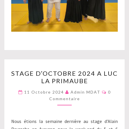
STAGE
STAGE D’OCTOBRE 2024 A LUC
D’OCTOBRE
LA PRIMAUBE
2024
A
Commenta
11 Octobre 2024
Admin MDAT
0
LUC
Commentaire
LA
PRIMAUBE
Nous étions la semaine dernière au stage d’Alain