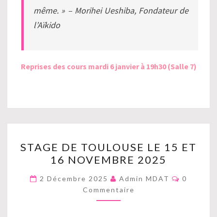
même. »
– Morihei Ueshiba, Fondateur de
l’Aïkido
Reprises des cours mardi 6 janvier à 19h30 (Salle 7)
STAGE
STAGE DE TOULOUSE LE 15 ET
DE
16 NOVEMBRE 2025
TOULOUSE
LE
Commenta
2 Décembre 2025
Admin MDAT
0
15
Commentaire
ET
16