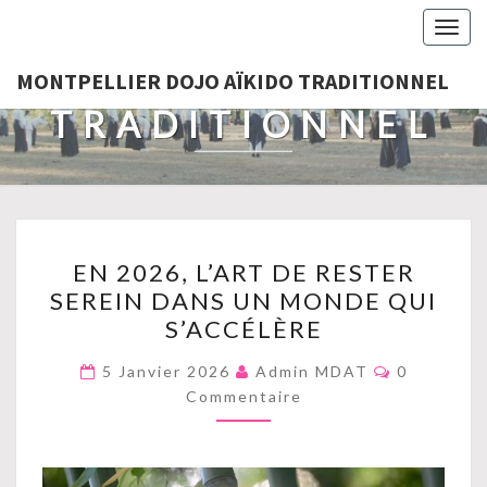
MONTPELLIER
Togg
navig
DOJO AÏKIDO
MONTPELLIER DOJO AÏKIDO TRADITIONNEL
TRADITIONNEL
EN
EN 2026, L’ART DE RESTER
2026,
SEREIN DANS UN MONDE QUI
L’ART
S’ACCÉLÈRE
DE
RESTER
Commentai
5 Janvier 2026
Admin MDAT
0
SEREIN
Commentaire
DANS
UN
MONDE