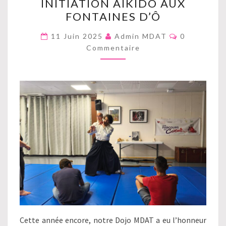
INITIATION AÏKIDO AUX
AÏKIDO
FONTAINES D’Ô
AUX
FONTAINES
Commentair
11 Juin 2025
Admin MDAT
0
D’Ô
Commentaire
Cette année encore, notre Dojo MDAT a eu l’honneur