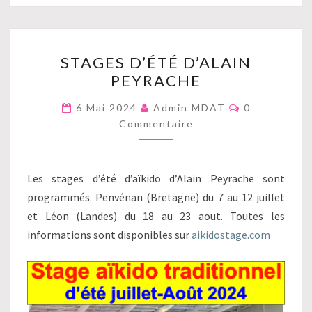
STAGES
STAGES D’ÉTÉ D’ALAIN
D’ÉTÉ
PEYRACHE
D’ALAIN
PEYRACHE
Commentair
6 Mai 2024
Admin MDAT
0
Commentaire
Les stages d’été d’aïkido d’Alain Peyrache sont
programmés. Penvénan (Bretagne) du 7 au 12 juillet
et Léon (Landes) du 18 au 23 aout. Toutes les
informations sont disponibles sur
aikidostage.com